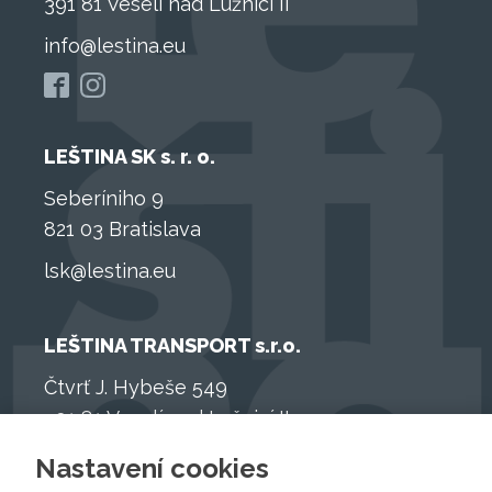
391 81 Veselí nad Lužnicí II
info@lestina.eu
LEŠTINA SK s. r. o.
Seberíniho 9
821 03 Bratislava
lsk@lestina.eu
LEŠTINA TRANSPORT s.r.o.
Čtvrť J. Hybeše 549
391 81 Veselí nad Lužnicí II
info@lestina.eu
Nastavení cookies